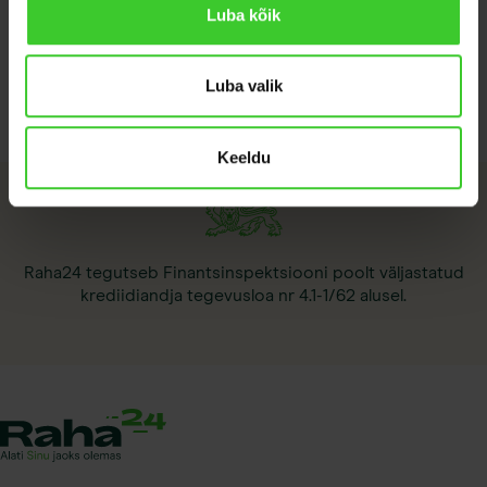
Luba kõik
Küsin pakkumist
Luba valik
Keeldu
Raha24 tegutseb Finantsinspektsiooni poolt väljastatud
krediidiandja tegevusloa nr 4.1-1/62 alusel.