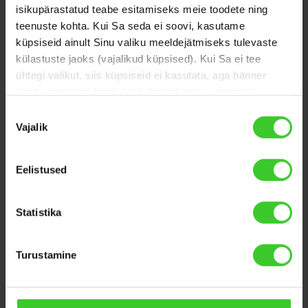
isikupärastatud teabe esitamiseks meie toodete ning
Viimases kliendiuuringus selgus, et meie klientide
rahulolu hinnang viie palli süsteemis on 4,4 punkti.
teenuste kohta. Kui Sa seda ei soovi, kasutame
küpsiseid ainult Sinu valiku meeldejätmiseks tulevaste
külastuste jaoks (vajalikud küpsised). Kui Sa ei tee
ühtegi valikut, siis küpsiseid ei kasutata, aga bänner
ilmub uuesti iga kord, kui külastad meie veebisaiti.
Nõusoleku
Küsi laenupakkumist juba
Lisateave küpsiste kohta on meie
küpsiste poliitikas
.
Vajalik
valik
Kui töötleme küpsiste kasutamisega seoses Sinu
täna!
isikuandmeid, teeme seda kooskõlas meie
andmekaitse
Eelistused
põhimõtetega.
Kiire vastus taotlusele
Statistika
Liigseid andmeid ei pärita
Turustamine
Teenus avatud 24/7