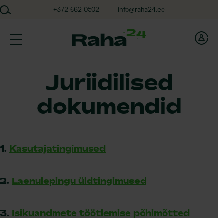
Skip
+372 662 0502
info@raha24.ee
to
content
Raha24
Juriidilised
dokumendid
1.
Kasutajatingimused
2.
Laenulepingu üldtingimused
3.
Isikuandmete töötlemise põhimõtted