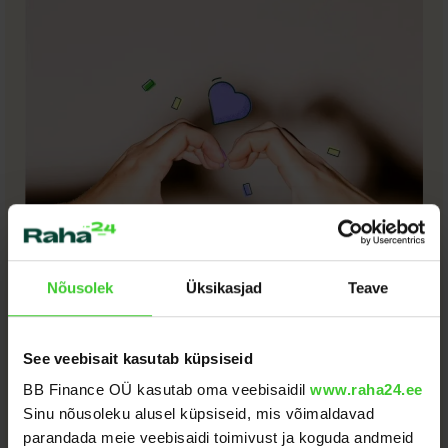
Nõusolek
Üksikasjad
Teave
See veebisait kasutab küpsiseid
BB Finance OÜ kasutab oma veebisaidil
www.raha24.ee
Sinu nõusoleku alusel küpsiseid, mis võimaldavad
Registreerunud kliente üle 125 000
parandada meie veebisaidi toimivust ja koguda andmeid