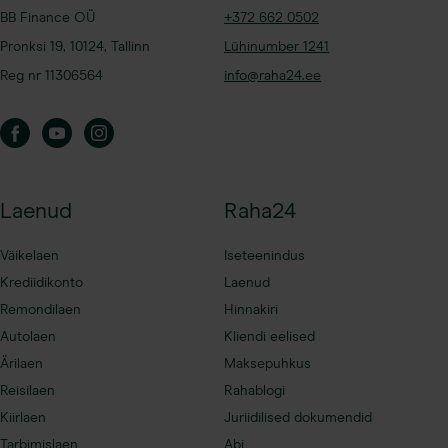
+372 662 0502
BB Finance OÜ
Lühinumber 1241
Pronksi 19, 10124, Tallinn
info@raha24.ee
Reg nr 11306564
Laenud
Raha24
Väikelaen
Iseteenindus
Krediidikonto
Laenud
Remondilaen
Hinnakiri
Autolaen
Kliendi eelised
Ärilaen
Maksepuhkus
Reisilaen
Rahablogi
Kiirlaen
Juriidilised dokumendid
Tarbimislaen
Abi