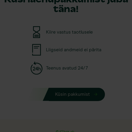
täna!
Kiire vastus taotlusele
Liigseid andmeid ei pärita
Teenus avatud 24/7
Küsin pakkumist