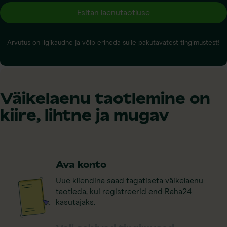
Esitan laenutaotluse
Arvutus on ligikaudne ja võib erineda sulle pakutavatest tingimustest!
Väikelaenu taotlemine on
kiire, lihtne ja mugav
Ava konto
Uue kliendina saad tagatiseta väikelaenu
taotleda, kui registreerid end Raha24
kasutajaks.