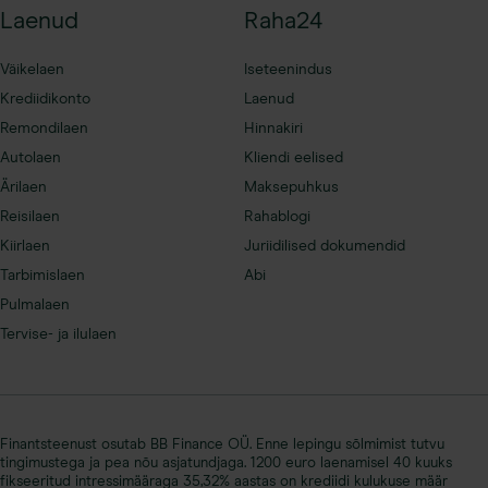
Laenud
Raha24
Väikelaen
Iseteenindus
Krediidikonto
Laenud
Remondilaen
Hinnakiri
Autolaen
Kliendi eelised
Ärilaen
Maksepuhkus
Reisilaen
Rahablogi
Kiirlaen
Juriidilised dokumendid
Tarbimislaen
Abi
Pulmalaen
Tervise- ja ilulaen
Finantsteenust osutab BB Finance OÜ. Enne lepingu sõlmimist tutvu
tingimustega ja pea nõu asjatundjaga. 1200 euro laenamisel 40 kuuks
fikseeritud intressimääraga 35,32% aastas on krediidi kulukuse määr