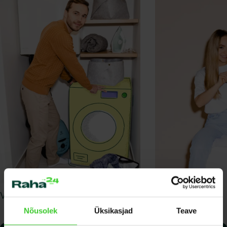
Väikelaen
Krediidikonto
Nõusolek
Üksikasjad
Teave