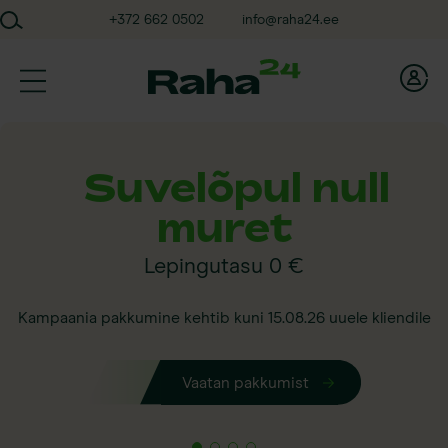
Skip
+372 662 0502
info@raha24.ee
to
content
Raha24
Suvelõpul null
muret
Lepingutasu 0 €
Kampaania pakkumine kehtib kuni 15.08.26 uuele kliendile
Vaatan pakkumist