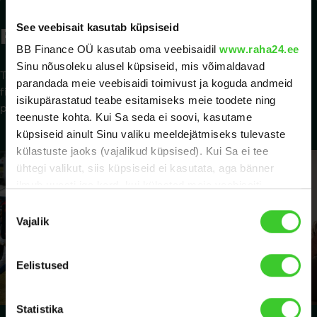
See veebisait kasutab küpsiseid
Rahablogi
Rahablogisse
BB Finance OÜ kasutab oma veebisaidil
www.raha24.ee
Sinu nõusoleku alusel küpsiseid, mis võimaldavad
Tark teab, kuidas rahaga ümber käia. Tee oma
parandada meie veebisaidi toimivust ja koguda andmeid
finantsvalikud teadlikult ja parimaid tavasid meeles
isikupärastatud teabe esitamiseks meie toodete ning
pidades.
teenuste kohta. Kui Sa seda ei soovi, kasutame
küpsiseid ainult Sinu valiku meeldejätmiseks tulevaste
külastuste jaoks (vajalikud küpsised). Kui Sa ei tee
ühtegi valikut, siis küpsiseid ei kasutata, aga bänner
ilmub uuesti iga kord, kui külastad meie veebisaiti.
Nõusoleku
Lisateave küpsiste kohta on meie
küpsiste poliitikas
.
Vajalik
valik
Kui töötleme küpsiste kasutamisega seoses Sinu
isikuandmeid, teeme seda kooskõlas meie
andmekaitse
Eelistused
põhimõtetega.
Statistika