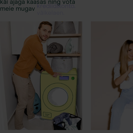
käi ajaga kaasas ning võta
krediidikonto.
meie mugav
väikelaen.