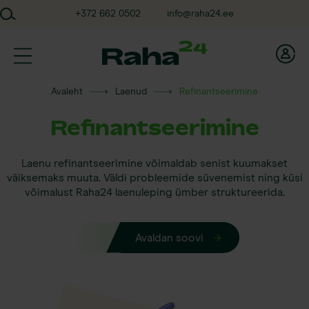
Skip
+372 662 0502
info@raha24.ee
to
content
Raha24
Avaleht
Laenud
Refinantseerimine
Refinantseerimine
Laenu refinantseerimine võimaldab senist kuumakset
väiksemaks muuta. Väldi probleemide süvenemist ning küsi
võimalust Raha24 laenuleping ümber struktureerida.
Avaldan soovi