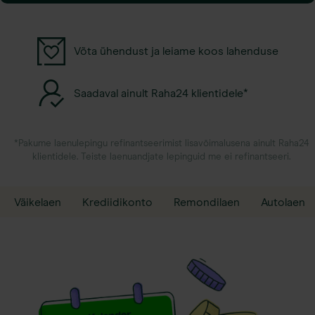
Võta ühendust ja leiame koos lahenduse
Saadaval ainult Raha24 klientidele*
Pakume laenulepingu refinantseerimist lisavõimalusena ainult Raha24
klientidele. Teiste laenuandjate lepinguid me ei refinantseeri.
Väikelaen
Krediidikonto
Remondilaen
Autolaen