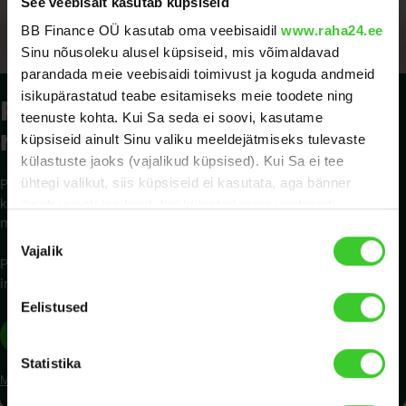
See veebisait kasutab küpsiseid
BB Finance OÜ kasutab oma veebisaidil
www.raha24.ee
Sinu nõusoleku alusel küpsiseid, mis võimaldavad
parandada meie veebisaidi toimivust ja koguda andmeid
isikupärastatud teabe esitamiseks meie toodete ning
Pakume sulle ka
teenuste kohta. Kui Sa seda ei soovi, kasutame
maksepuhkust
küpsiseid ainult Sinu valiku meeldejätmiseks tulevaste
külastuste jaoks (vajalikud küpsised). Kui Sa ei tee
ühtegi valikut, siis küpsiseid ei kasutata, aga bänner
Pane oma laenumaksed pausile, kuni finantsolukord taas
kindlam. Raha24 pakub oma klientidele kuni 6 kuud
ilmub uuesti iga kord, kui külastad meie veebisaiti.
maksepuhkust.
Nõusoleku
Lisateave küpsiste kohta on meie
küpsiste poliitikas
.
Vajalik
valik
Pane tähele, et maksepuhkusel olles tuleb tasuda igakuiseid
Kui töötleme küpsiste kasutamisega seoses Sinu
intressimakseid, mida arvutatakse laenu põhiosa jäägilt!
isikuandmeid, teeme seda kooskõlas meie
andmekaitse
Eelistused
põhimõtetega.
Taotlen maksepuhkust
Statistika
Maksepuhkusest rohkem