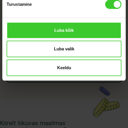
Turustamine
Lisateave
Luba kõik
Laenulepingu üldtingimused
Luba valik
Keeldu
Hinnakiri
Kiirelt liikuvas maailmas