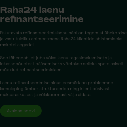
Raha24 laenu
refinantseerimine
Pakutavata refinantseerimislaenu näol on tegemist ühekordse
ja vastutuleliku abimeetmena Raha24 klientide abistamiseks
rasketel aegadel.
See tähendab, et juba võlas laenu tagasimaksmiseks ja
inkassonõuetest pääsemiseks võetakse selleks spetsiaalselt
mõeldud refinantseerimislaen.
Laenu refinantseerimise ainus eesmärk on probleemne
laenuleping ümber struktureerida ning klient püsivast
makseraskusest ja võlakoormast välja aidata.
Avaldan soovi