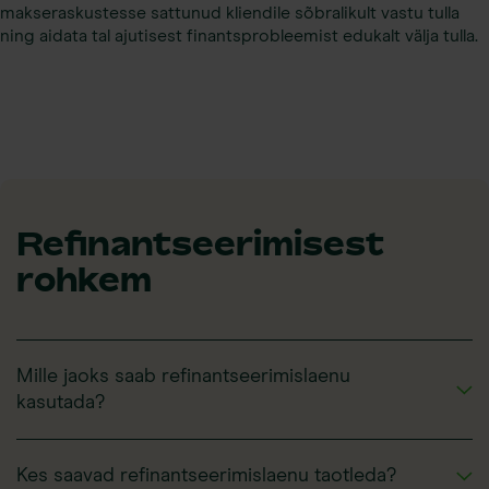
makseraskustesse sattunud kliendile sõbralikult vastu tulla
ning aidata tal ajutisest finantsprobleemist edukalt välja tulla.
Refinantseerimisest
rohkem
Mille jaoks saab refinantseerimislaenu
kasutada?
Refinantseerimislaenu ainus kasutusviis on just Raha24-st
võetud eelneva probleemse laenu likvideerimine.
Kes saavad refinantseerimislaenu taotleda?
Refinantseerimislaenu ei saa kasutada koduremondiks,