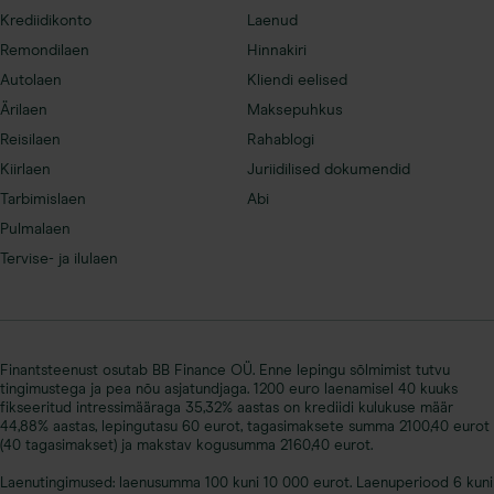
Krediidikonto
Laenud
Remondilaen
Hinnakiri
Autolaen
Kliendi eelised
Ärilaen
Maksepuhkus
Reisilaen
Rahablogi
Kiirlaen
Juriidilised dokumendid
Tarbimislaen
Abi
Pulmalaen
Tervise- ja ilulaen
Finantsteenust osutab BB Finance OÜ. Enne lepingu sõlmimist tutvu
tingimustega ja pea nõu asjatundjaga. 1200 euro laenamisel 40 kuuks
fikseeritud intressimääraga 35,32% aastas on krediidi kulukuse määr
44,88% aastas, lepingutasu 60 eurot, tagasimaksete summa 2100,40 eurot
(40 tagasimakset) ja makstav kogusumma 2160,40 eurot.
Laenutingimused: laenusumma 100 kuni 10 000 eurot. Laenuperiood 6 kuni